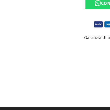
CON
Garanzia di 
on sacco interno water resistant removibile e utilizzabile come top ba
 e sistema di aggancio MONOKEY®, è la perfetta soluzione per gli amanti 