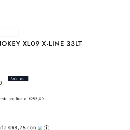
o
g
r
a
f
OKEY XL09 X-LINE 33LT
i
c
a
Sold out
0
nte applicato: €255,00
0 da
€63,75
con