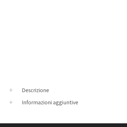
Descrizione
Borsa laterale da 33 lt. Con sistema di attacco MONOKEY®, c
Informazioni aggiuntive
Product vendor
Givi
Product type
Bauletti
La borsa laterale XL09 X-Line, con una capacità di 33 litri