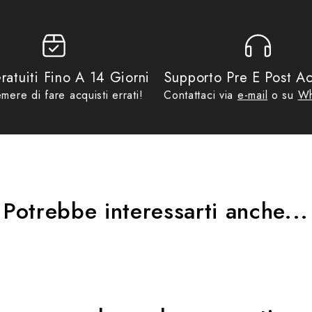
mma X-Line è la pratica sacca interna removibile da 25 lt, completament
 facilità ciò che ti serve dalla tua borsa laterale, senza doverla smo
ratuiti Fino A 14 Giorni
Supporto Pre E Post Ac
mere di fare acquisti errati!
Contattaci via
e-mail
o su
Wh
ilità, mentre i materiali di alta qualità garantiscono prestazioni ottimali 
periore, utili per il trasporto di giacche softshell o impermeabili. Come
i piogge e condizioni estreme, 25 lt.
Potrebbe interessarti anche...