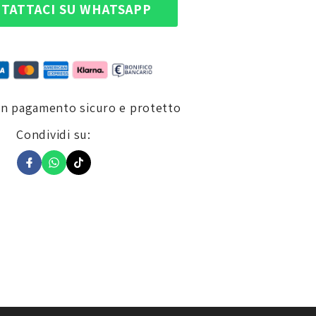
TATTACI SU WHATSAPP
un pagamento sicuro e protetto
Condividi su:
g
del mototurismo. È venduta singolarmente e può essere utilizzata