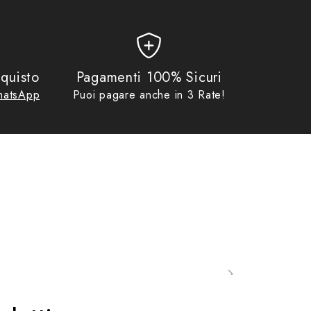
e impermeabile, a cui si aggiunge uno scomparto interno separato.
ntare.
quisto
Pagamenti 100% Sicuri
atsApp
Puoi pagare anche in 3 Rate!
soprattutto durante viaggi lunghi, oltre a una resistenza ai raggi UV
 tutte le borse da moto della linea X-Line, anche la laterale XL09 è