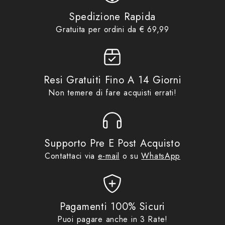
elasticizzate e regolabili alla gamba • Alette interne
Spedizione Rapida
per garantire la stabilità del contenuto • Stampe
Gratuita per ordini da € 69,99
riflettenti per una maggiore visibilità • Copertina
antipioggia • Tre tasche interne (una in rete, una con
chiusura a zip e una porta smartphone)
Resi Gratuiti Fino A 14 Giorni
Non temere di fare acquisti errati!
Supporto Pre E Post Acquisto
Contattaci via
e-mail
o su
WhatsApp
Pagamenti 100% Sicuri
Puoi pagare anche in 3 Rate!