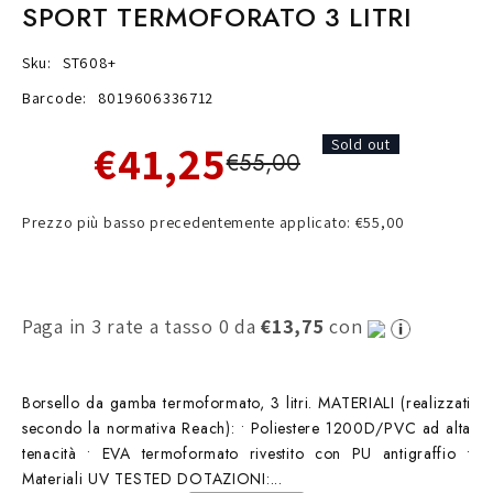
SPORT TERMOFORATO 3 LITRI
Sku:
ST608+
Barcode:
8019606336712
€41,25
Sold out
€55,00
Prezzo più basso precedentemente applicato: €55,00
Paga in 3 rate a tasso 0 da
€13,75
con
Borsello da gamba termoformato, 3 litri. MATERIALI (realizzati
secondo la normativa Reach): • Poliestere 1200D/PVC ad alta
tenacità • EVA termoformato rivestito con PU antigraffio •
Materiali UV TESTED DOTAZIONI:...