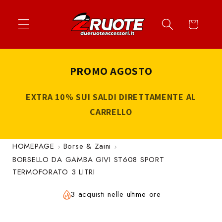
Vai
↵
↵
↵
↵
Apri widget di accessibilità
Vai al contenuto
Vai al menu
Vai al piè di página
direttamente
Carrello
ai contenuti
PROMO AGOSTO
EXTRA 10% SUI SALDI DIRETTAMENTE AL
CARRELLO
HOMEPAGE
Borse & Zaini
BORSELLO DA GAMBA GIVI ST608 SPORT
TERMOFORATO 3 LITRI
3 acquisti nelle ultime ore