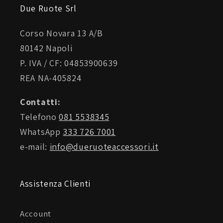
Due Ruote Srl
DEFLETTORE COPRIMENTO
Corso Novara 13 A/B
80142 Napoli
DEFLETTORE PARANASO
P. IVA / CF: 04853900639
FIBBIA MICROMETRICA
REA NA-405824
Contatti:
ELASTICO FERMACINTURINO
Telefono
081 5538345
WhatsApp
333 726 7001
e-mail:
info@dueruoteaccessori.it
PREDISPOSIZIONE PINLOCK
Assistenza Clienti
Account