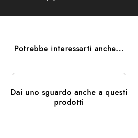
TAGLIE
XS-S-M-L-XL-XXL
Potrebbe interessarti anche...
OMOLOGAZIONE ECE-R 22.06
PESO MEDIO TAGLIA M 1600 +/- 50GR
Dai uno sguardo anche a questi
DOPPIA OMOLOGAZIONE P/J
prodotti
CALOTTA IN TERMOPLASTICA
VERNICIATURA ANTIGRAFFIO CON DECAL