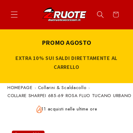
Vai
↵
↵
↵
↵
Apri widget di accessibilità
Vai al contenuto
Vai al menu
Vai al piè di página
direttamente
Carrello
ai contenuti
PROMO AGOSTO
EXTRA 10% SUI SALDI DIRETTAMENTE AL
CARRELLO
HOMEPAGE
Collarini & Scaldacollo
COLLARE SHARPEI 685-69 ROSA FLUO TUCANO URBANO
11 acquisti nelle ultime ore