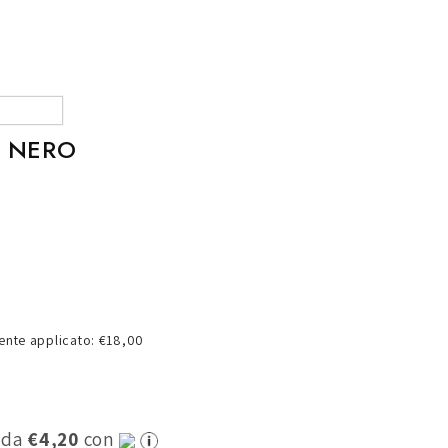
o
g
r
a
f
K NERO
i
c
a
nte applicato: €18,00
0 da
€4,20
con