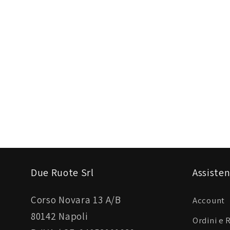
Due Ruote Srl
Assisten
Corso Novara 13 A/B
Account
80142 Napoli
Ordini e 