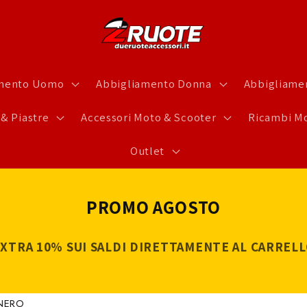
amento Uomo
Abbigliamento Donna
Abbigliamen
 & Piastre
Accessori Moto & Scooter
Ricambi Mo
Outlet
PROMO AGOSTO
XTRA 10% SUI SALDI DIRETTAMENTE AL CARREL
 NERO