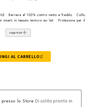
• Barriera al 100% contro vento e freddo. • Collo
 inserti in tessuto termico sui lati. • Protezione per il
Leggi di più
UNGI AL CARRELLO
e presso lo
Store
Di solito pronto in