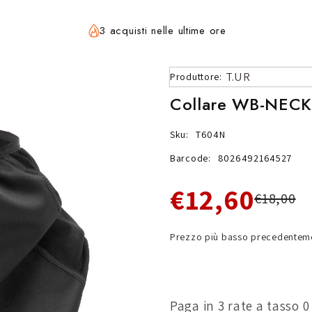
3 acquisti nelle ultime ore
T.UR
Produttore:
Collare WB-NEC
Sku:
T604N
Barcode:
8026492164527
€12,60
€18,00
Prezzo più basso precedenteme
Paga in 3 rate a tasso 