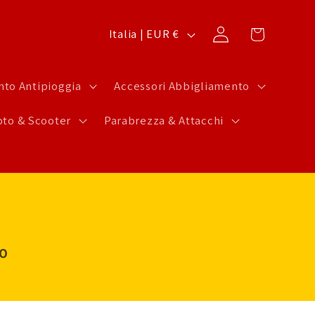
P
Carrello
Accedi
Italia | EUR €
a
e
to Antipioggia
Accessori Abbigliamento
s
to & Scooter
Parabrezza & Attacchi
e
/
A
r
e
a
LO
g
e