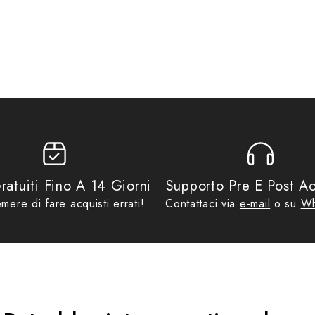
N
,
TUR2
fino ad €29,99
,
No Gift Card
,
Promo
,
T.UR
ico sui lati.
ratuiti Fino A 14 Giorni
Supporto Pre E Post Ac
mere di fare acquisti errati!
Contattaci via
e-mail
o su
Wh