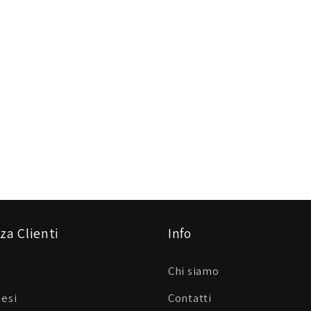
za Clienti
Info
Chi siamo
Resi
Contatti