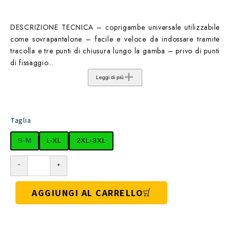
DESCRIZIONE TECNICA – coprigambe universale utilizzabile
come sovrapantalone – facile e veloce da indossare tramite
tracolla e tre punti di chiusura lungo la gamba – privo di punti
di fissaggio...
Leggi di più
Taglia
S-M
L-XL
2XL-3XL
AGGIUNGI AL CARRELLO