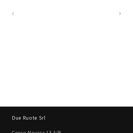
CURA DEL PRODOTTO
Lavaggio consigliato: utilizzare un panno umido,
sciacquare abbondantemente i nastri e fare
asciugare bene prima di riporre in luogo asciutto.
Due Ruote Srl
Corso Novara 13 A/B