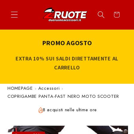
Vai
↵
↵
↵
↵
Apri widget di accessibilità
Vai al contenuto
Vai al menu
Vai al piè di página
direttamente
Carrello
ai contenuti
PROMO AGOSTO
EXTRA 10% SUI SALDI DIRETTAMENTE AL
CARRELLO
HOMEPAGE
Accessori
COPRIGAMBE PANTA-FAST NERO MOTO SCOOTER
8 acquisti nelle ultime ore