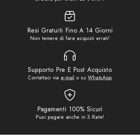
Card
,
Promo
,
Tucano Urbano
– taglio ergonomico per un’ampia libertà di
movimento
Resi Gratuiti Fino A 14 Giorni
– forma avvolgente per evitare lo sventolio alle alte
Non temere di fare acquisti errati!
velocità
– ideale sia per la guida di moto/scooter sia per il
passeggero
Supporto Pre E Post Acquisto
Contattaci via
e-mail
o su
WhatsApp
– esterno 100% in poliestere impermeabile con
spalmatura a elevata colonna d’acqua
– cuciture nastrate
Pagamenti 100% Sicuri
Puoi pagare anche in 3 Rate!
– interno imbottito
– tasche per le protezioni sulle ginocchia