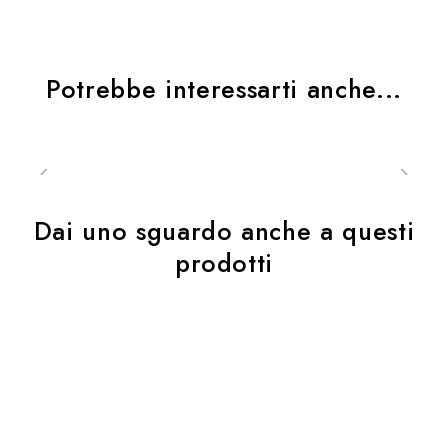
– pettorina integrata indossabile sotto o sopra la
giacca
Potrebbe interessarti anche...
– tasca richiudibile con zip sul lato interno della
pettorina
– inserti rifrangenti ad alta visibilità
Dai uno sguardo anche a questi
– confezione a zainetto di minimo ingombro,
prodotti
integrata nella pettorina
COMPOSIZIONE
100% Poliestere