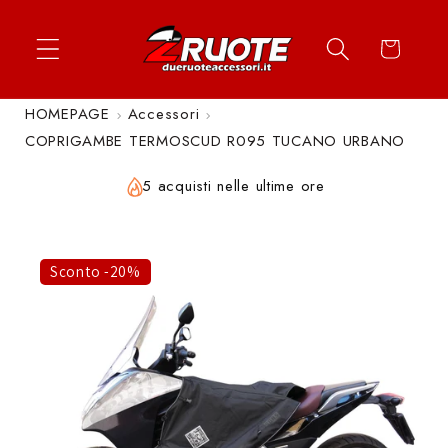
Vai
↵
↵
↵
↵
Apri widget di accessibilità
Vai al contenuto
Vai al menu
Vai al piè di página
direttamente
Carrello
ai contenuti
HOMEPAGE
Accessori
COPRIGAMBE TERMOSCUD R095 TUCANO URBANO
5 acquisti nelle ultime ore
Sconto -20%