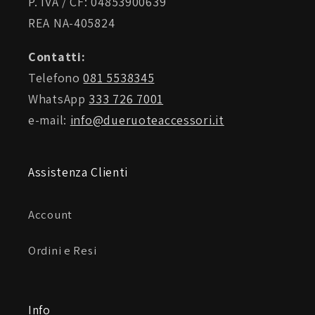
P. IVA / CF: 04853900639
REA NA-405824
Contatti:
Telefono
081 5538345
WhatsApp
333 726 7001
e-mail:
info@dueruoteaccessori.it
Assistenza Clienti
Account
Ordini e Resi
Info