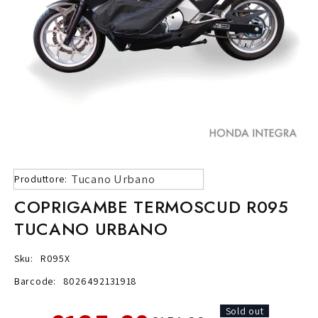
Tucano Urbano
Produttore:
COPRIGAMBE TERMOSCUD R095
TUCANO URBANO
Sku:
R095X
Barcode:
8026492131918
Sold out