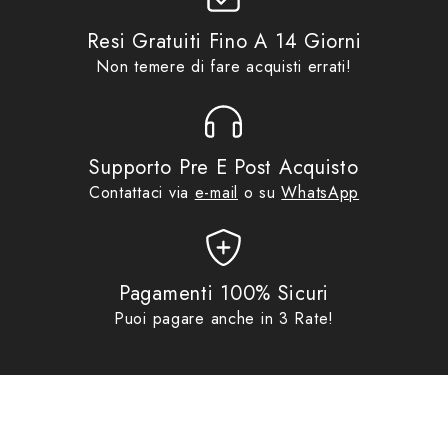
profilo rifrangente Collare Nero In macropile
Resi Gratuiti Fino A 14 Giorni
antipolling antimuffa
Non temere di fare acquisti errati!
Passamontagna,Collare,Cappello"
Supporto Pre E Post Acquisto
Contattaci via
e-mail
o su
WhatsApp
Pagamenti 100% Sicuri
Puoi pagare anche in 3 Rate!