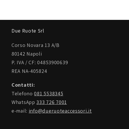
– profilo e stampe rifrangenti
– Smart Holder System: predisposizione per bustina
Due Ruote Srl
impermeabile porta–smartphone (acquistabile
separatamente – codice 468). Non disponibile sul
Corso Novara 13 A/B
modello R188PRO
80142 Napoli
P. IVA / CF: 04853900639
REA NA-405824
Contatti:
Telefono
081 5538345
WhatsApp
333 726 7001
e-mail:
info@dueruoteaccessori.it