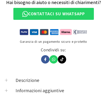
Hai bisogno di aiuto o necessiti di chiarimenti?
CONTATTACI SU WHATSAPP
Garanzia di un pagamento sicuro e protetto
Condividi su:
Descrizione
Informazioni aggiuntive
Product vendor
Tucano Urbano
DESCRIZIONE TECNICA
Product type
Coprigambe