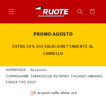
Vai
↵
↵
↵
↵
Apri widget di accessibilità
Vai al contenuto
Vai al menu
Vai al piè di página
direttamente
Carrello
ai contenuti
PROMO AGOSTO
EXTRA 10% SUI SALDI DIRETTAMENTE AL
CARRELLO
HOMEPAGE
Accessori
COPRIGAMBE TERMOSCUD R219PRO TUCANO URBANO
FORZA 750 2021
9 acquisti nelle ultime ore