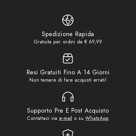
CP01-NERO
,
DUE
,
DUE RUOTE
Product tags
SRL
,
Manopole
Idee regalo fino ad €29,99
,
Product collections
Manopole
,
No Gift Card
,
Promo
,
Ricambi
Spedizione Rapida
Gratuita per ordini da € 69,99
Resi Gratuiti Fino A 14 Giorni
Non temere di fare acquisti errati!
Supporto Pre E Post Acquisto
Contattaci via
e-mail
o su
WhatsApp