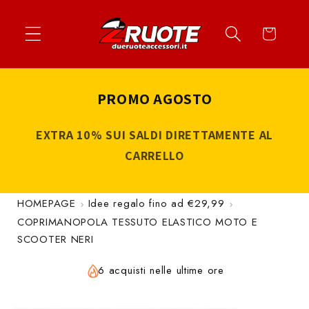
Vai
↵
↵
↵
↵
Apri widget di accessibilità
Vai al contenuto
Vai al menu
Vai al piè di página
direttamente
Carrello
ai contenuti
PROMO AGOSTO
EXTRA 10% SUI SALDI DIRETTAMENTE AL
CARRELLO
HOMEPAGE
Idee regalo fino ad €29,99
COPRIMANOPOLA TESSUTO ELASTICO MOTO E
SCOOTER NERI
6 acquisti nelle ultime ore