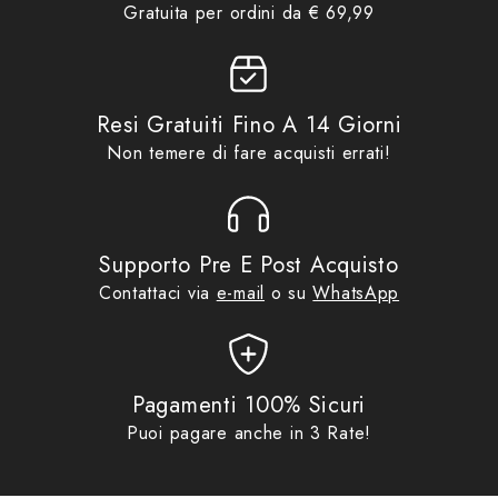
Gratuita per ordini da € 69,99
PARVISA - PEUGEOT - PIAGGIO - QUADRO -
RMARTIN - ROYAL ENFIELD - SUZUKI - SYM - TGB
- TRIUMPH - YAMAHA
Resi Gratuiti Fino A 14 Giorni
Non temere di fare acquisti errati!
Compatibili con manubri con bilanciere.
Consultare la lista di compatibilità.
Supporto Pre E Post Acquisto
Contattaci via
e-mail
o su
WhatsApp
– coprimanopole per manubri con bilanciere
Pagamenti 100% Sicuri
– nuovo sistema di fissaggio sul manubrio tramite la
Puoi pagare anche in 3 Rate!
vite del bilanciere o il disco interno, predisposto per
il ritorno libero dell’acceleratore