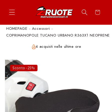
Vai
↵
↵
↵
↵
Apri widget di accessibilità
Vai al contenuto
Vai al menu
Vai al piè di página
direttamente
Carrello
ai contenuti
HOMEPAGE
Accessori
COPRIMANOPOLE TUCANO URBANO R363X1 NEOPRENE
4 acquisti nelle ultime ore
Sconto -25%