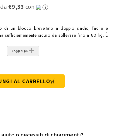
0 da
€9,33
con
 un blocco brevettato a doppio stadio, facile e
 sufficientemente sicuro da sollevare fino a 80 kg. È
Leggi di più
UNGI AL CARRELLO
 aiuto o necessiti di chiarimenti?