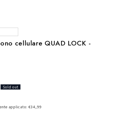
o
g
r
a
f
efono cellulare QUAD LOCK -
i
c
a
Sold out
nte applicato: €34,99