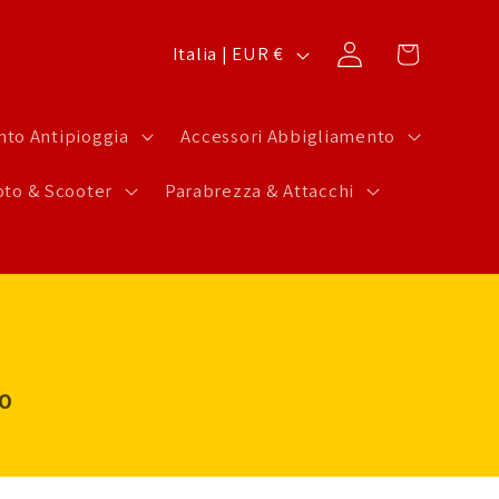
P
Carrello
Accedi
Italia | EUR €
a
e
to Antipioggia
Accessori Abbigliamento
s
to & Scooter
Parabrezza & Attacchi
e
/
A
r
e
a
LO
g
e