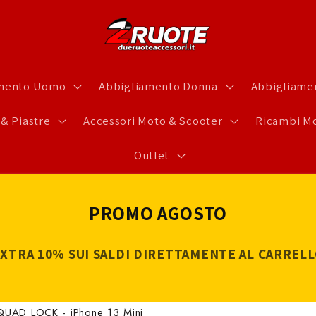
amento Uomo
Abbigliamento Donna
Abbigliamen
 & Piastre
Accessori Moto & Scooter
Ricambi Mo
Outlet
PROMO AGOSTO
XTRA 10% SUI SALDI DIRETTAMENTE AL CARREL
e QUAD LOCK - iPhone 13 Mini