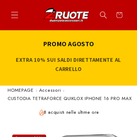
Vai
↵
↵
↵
↵
Apri widget di accessibilità
Vai al contenuto
Vai al menu
Vai al piè di página
direttamente
Carrello
ai contenuti
PROMO AGOSTO
EXTRA 10% SUI SALDI DIRETTAMENTE AL
CARRELLO
HOMEPAGE
Accessori
CUSTODIA TETRAFORCE QUIKLOX IPHONE 16 PRO MAX
8 acquisti nelle ultime ore