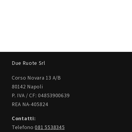
Max
SMQUIKLOXIP15TE: Cover per iPhone 15
SMQUIKLOXIP15PLUTE: Cover per iPhone 15 Plus
SMQUIKLOXIP15PROTE: Cover per iPhone 15 Pro
Due Ruote Srl
SMQUIKLOXIP15PMATE: Cover per iPhone 15 Pro
Max
Corso Novara 13 A/B
80142 Napoli
P. IVA / CF: 04853900639
REA NA-405824
Contatti:
Telefono
081 5538345