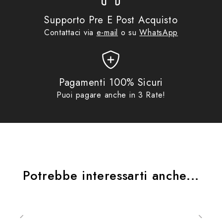
rimanga sicuro in ogni circostanza
Supporto Pre E Post Acquisto
Contattaci via
e-mail
o su
WhatsApp
Tecnologia Antibatterica e Resistenza Certificata -
Integrando la tecnologia antibatterica Microban, la
custodia elimina fino al 99,9% della crescita batterica
sulla superficie, mantenendo il tuo dispositivo
Pagamenti 100% Sicuri
igienico
Puoi pagare anche in 3 Rate!
Certificazione Military Test - avendo superato il
Military Test, la custodia garantisce una resistenza e
durabilità eccezionali, confermando la sua capacità
di proteggere il tuo smartphone anche nelle
condizioni più estreme
Potrebbe interessarti anche...
Compatibilità con Sistemi di Montaggio - La
custodia è compatibile con vari sistemi di
montaggio per moto, bici e auto, inclusi