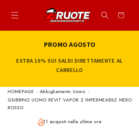
Vai
↵
↵
↵
↵
Apri widget di accessibilità
Vai al contenuto
Vai al menu
Vai al piè di página
direttamente
Carrello
ai contenuti
PROMO AGOSTO
EXTRA 10% SUI SALDI DIRETTAMENTE AL
CARRELLO
HOMEPAGE
Abbigliamento Uomo
GIUBBINO UOMO REVIT VAPOR 2 IMPERMEABILE NERO
ROSSO
11 acquisti nelle ultime ore