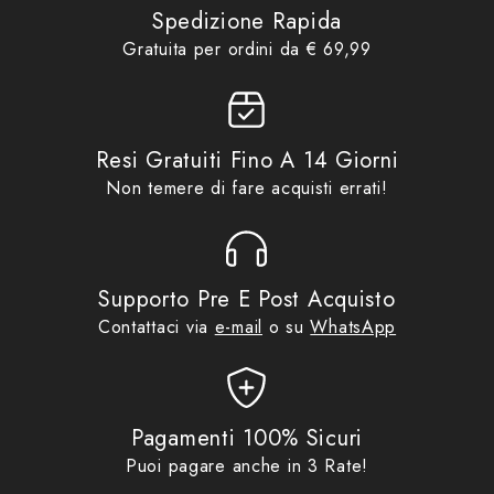
in Tessuto Uomo
,
Giubbini
Spedizione Rapida
predisposta per il paraschiena SEESOFT approvato
Moto
,
Giubbini Moto Uomo
,
Gratuita per ordini da € 69,99
CE-livello 2 - Tipo RV
Product collections
Idee regalo da € 70,00
,
No
Gift Card
,
Promo
,
Rev'It
Visibilité logo riflettente laminati | riflettori laminati
Abbigliamento
Resi Gratuiti Fino A 14 Giorni
Impermeabilité e traspirabilité hydratex®|Z-liner
Non temere di fare acquisti errati!
Composition 65% Polyester, 33% Polyamide, 2%
Elastane
Supporto Pre E Post Acquisto
CARATTERISTICHE ERGONOMIA
Contattaci via
e-mail
o su
WhatsApp
Vestibilité Calzata racing | taglio normale
Adattabilitá linguetta UTA| | flexisnap | fasce di
Pagamenti 100% Sicuri
regolazione ad altezza variabile | fasce di
Puoi pagare anche in 3 Rate!
regolazione | linguetta di regolazione | cordicella di