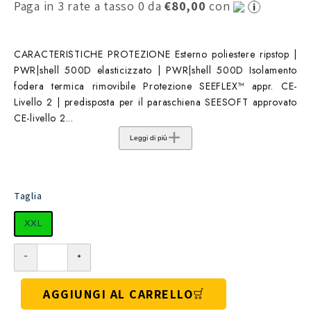
Paga in 3 rate a tasso 0 da
€80,00
con
CARACTERISTICHE PROTEZIONE Esterno poliestere ripstop |
PWR|shell 500D elasticizzato | PWR|shell 500D Isolamento
fodera termica rimovibile Protezione SEEFLEX™ appr. CE-
Livello 2 | predisposta per il paraschiena SEESOFT approvato
CE-livello 2...
Leggi di più
Taglia
XXL
AGGIUNGI AL CARRELLO