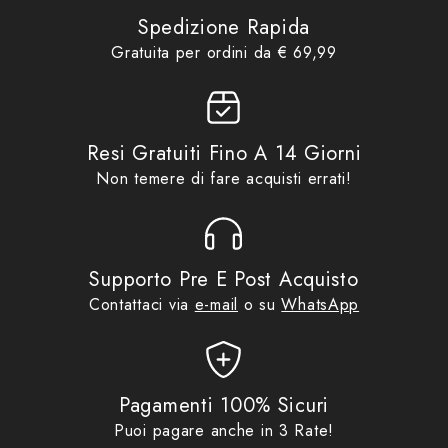
Estivi
,
Giubbini Estivi Uomo
,
Spedizione Rapida
COSTRUZIONE
Giubbini Moto
,
Giubbini Moto
Gratuita per ordini da € 69,99
Product collections
Uomo
,
Idee regalo da €
– Esterno in rete
70,00
,
No Gift Card
,
Promo
,
Tucano Urbano
– Inserti in softshell di poliestere
Resi Gratuiti Fino A 14 Giorni
Non temere di fare acquisti errati!
– Fodera in rete leggera
Supporto Pre E Post Acquisto
SICUREZZA
Contattaci via
e-mail
o su
WhatsApp
– COMFORT PROTECTION SYSTEM: Protezioni CE
EN1621–1 su spalle e gomiti
Pagamenti 100% Sicuri
– Tasca per la protezione schiena (compatibile con i
Puoi pagare anche in 3 Rate!
modelli PROTEZIONE SCHIENA AEROSOFT CE–