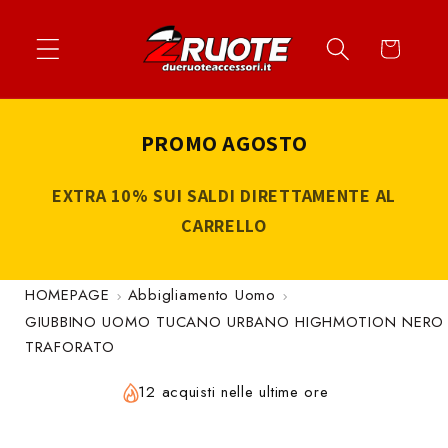
Vai
↵
↵
↵
↵
Apri widget di accessibilità
Vai al contenuto
Vai al menu
Vai al piè di página
direttamente
Carrello
ai contenuti
PROMO AGOSTO
EXTRA 10% SUI SALDI DIRETTAMENTE AL
CARRELLO
HOMEPAGE
Abbigliamento Uomo
GIUBBINO UOMO TUCANO URBANO HIGHMOTION NERO
TRAFORATO
12 acquisti nelle ultime ore