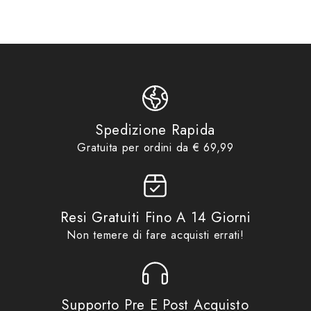
Product vendor
Givi
Product type
Accessori Ricambi Bauletti
Accessori Ricambi Bauletti
,
Product tags
Givi
,
GV
,
Z126
Product collections
Accessori
,
Givi
,
No Gift Card
Spedizione Rapida
Gratuita per ordini da € 69,99
Resi Gratuiti Fino A 14 Giorni
Non temere di fare acquisti errati!
Supporto Pre E Post Acquisto