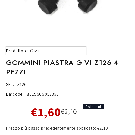
Givi
Produttore:
GOMMINI PIASTRA GIVI Z126 4
PEZZI
Sku:
Z126
Barcode:
8019606053350
€1,60
Sold out
€2,10
Prezzo più basso precedentemente applicato: €2,10