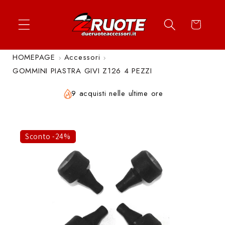
Vai
↵
↵
↵
↵
Apri widget di accessibilità
Vai al contenuto
Vai al menu
Vai al piè di página
direttamente
Carrello
ai contenuti
HOMEPAGE
Accessori
GOMMINI PIASTRA GIVI Z126 4 PEZZI
9 acquisti nelle ultime ore
Sconto -24%