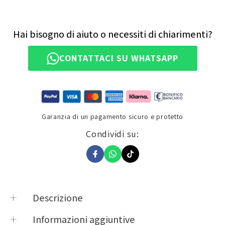
Hai bisogno di aiuto o necessiti di chiarimenti?
CONTATTACI SU WHATSAPP
Garanzia di un pagamento sicuro e protetto
Condividi su:
Descrizione
GOMMINI PER PIASTRA 126 (4 PZ.)
Informazioni aggiuntive