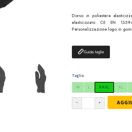
Dorso in poliestere elasticizz
elasticizzato CE EN 1359
Personalizzazione logo in gomm
Guida taglie
Taglia
M
L
XXXL
XL
AGGI