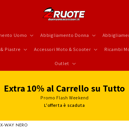
amento Uomo
Abbigliamento Donna
Abbigliamen
 & Piastre
Accessori Moto & Scooter
Ricambi Mo
Outlet
Extra 10% al Carrello su Tutto
Promo Flash Weekend
L'offerta è scaduta
 X-WAY NERO