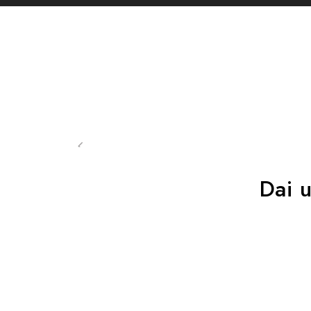
90 gr taglia M al paio
MATERIALI:
72% Nylon
21% Poliuretano
7% Gomma
Dai 