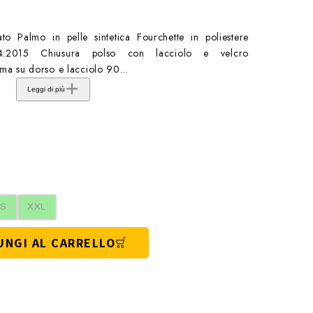
ato Palmo in pelle sintetica Fourchette in poliestere
4:2015 Chiusura polso con lacciolo e velcro
a su dorso e lacciolo 90...
Leggi di più
S
XXL
UNGI AL CARRELLO