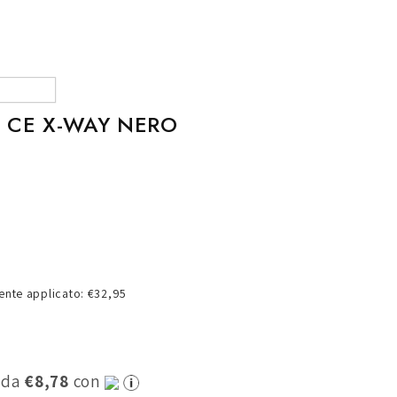
o
g
r
a
f
 CE X-WAY NERO
i
c
a
nte applicato: €32,95
0 da
€8,78
con