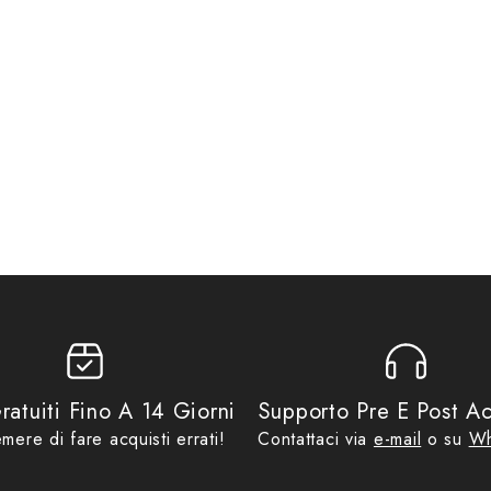
,
Guanti Estivi Uomo
i
,
Guanti Moto Estivi
,
Guanti Moto Estivi Uomo
,
Idee regalo fino ad €29
ratuiti Fino A 14 Giorni
Supporto Pre E Post Ac
mere di fare acquisti errati!
Contattaci via
e-mail
o su
Wh