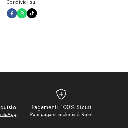
Condividi su:
,99
,
No Gift Card
,
Promo
quisto
Pagamenti 100% Sicuri
atsApp
Puoi pagare anche in 3 Rate!