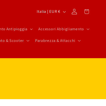
P
Carrello
Accedi
Italia | EUR €
a
e
to Antipioggia
Accessori Abbigliamento
s
to & Scooter
Parabrezza & Attacchi
e
/
A
r
e
a
g
e