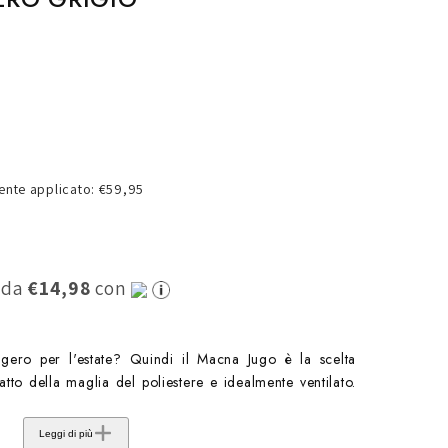
o
g
r
a
f
i
nte applicato: €59,95
c
a
0 da
€14,98
con
gero per l'estate? Quindi il Macna Jugo è la scelta
fatto della maglia del poliestere e idealmente ventilato.
Leggi di più