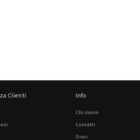
za Clienti
Info
Chi siamo
Resi
Contatti
Orari