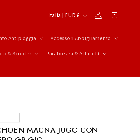
P
Carrello
Accedi
Italia | EUR €
a
e
to Antipioggia
Accessori Abbigliamento
s
to & Scooter
Parabrezza & Attacchi
e
/
A
r
e
a
g
CHOEN MACNA JUGO CON
e
ERO GRIGIO