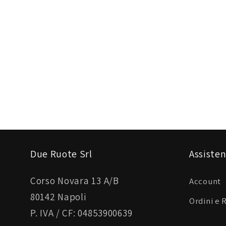
Due Ruote Srl
Assisten
Corso Novara 13 A/B
Account
80142 Napoli
Ordini e 
P. IVA / CF: 04853900639