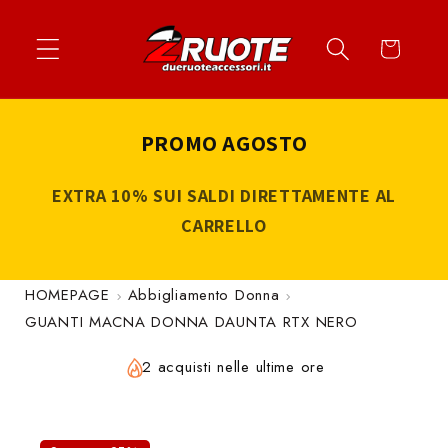
Vai
↵
↵
↵
↵
Apri widget di accessibilità
Vai al contenuto
Vai al menu
Vai al piè di página
direttamente
Carrello
ai contenuti
PROMO AGOSTO
EXTRA 10% SUI SALDI DIRETTAMENTE AL
CARRELLO
HOMEPAGE
Abbigliamento Donna
GUANTI MACNA DONNA DAUNTA RTX NERO
2 acquisti nelle ultime ore