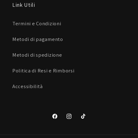
Link Utili
Ventilazione:
Termini e Condizioni
No
Metodi di pagamento
Metodi di spedizione
Tecnicamente
Politica di Resi e Rimborsi
Omologazione:
Accessibilità
1_kp
Facebook
Instagram
TikTok
Materiali: