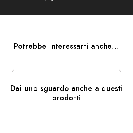
cinghietto regolabile sul polso
Sicurezza:
Potrebbe interessarti anche...
Riflessione i
Protezione del palmo della mano i
Dai uno sguardo anche a questi
prodotti
Protezione delle nocche i