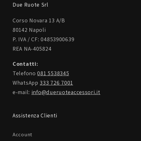
Due Ruote Srl
Raintex i
Corso Novara 13 A/B
80142 Napoli
P. IVA / CF: 04853900639
TPR palmo i
REA NA-405824
Contatti:
Telefono
081 5538345
Touch Tip i
WhatsApp
333 726 7001
e-mail:
info@dueruoteaccessori.it
Night Eye™ i
Assistenza Clienti
Account