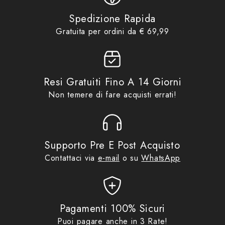
Abbigliamento Donna
,
Guanti
,
Guanti Moto Invernali
,
Guanti
Spedizione Rapida
Comfort:
Moto Invernali Donna
,
Idee
Gratuita per ordini da € 69,99
Product collections
regalo fino ad €69,99
,
Macna
,
Impermeabile
No Gift Card
,
Offerte Speciali
,
Promo
Resi Gratuiti Fino A 14 Giorni
Non temere di fare acquisti errati!
Ergothumb
Supporto Pre E Post Acquisto
Funzionalità:
Contattaci via
e-mail
o su
WhatsApp
Controllo con touchscreen
Pagamenti 100% Sicuri
Puoi pagare anche in 3 Rate!