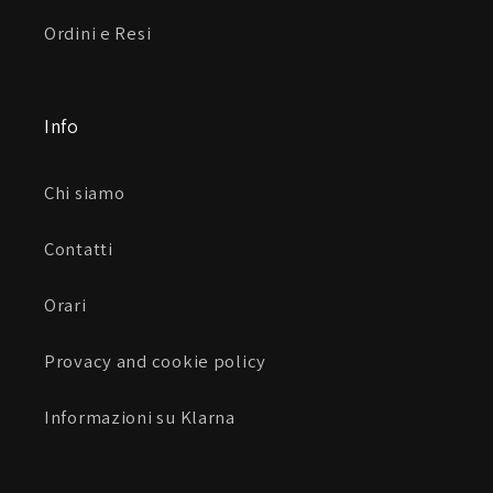
EVA palmo i
Ordini e Resi
Info
EVA nocche i
Chi siamo
Ergothumb™ i
Contatti
Orari
Tipo di clima:
Provacy and cookie policy
Informazioni su Klarna
Freddo