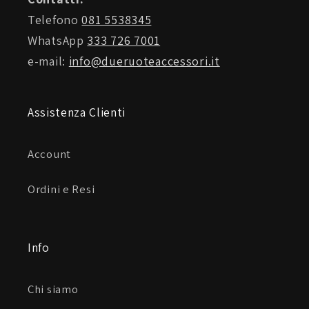
connect sono stati specificamente studiati per
Telefono
081 5538345
l’utilizzo con touch screen.
WhatsApp
333 726 7001
e-mail:
info@dueruoteaccessori.it
Tessuto polpastrelli Connect al pollice
Non ti toglierai più i tuoi guanti per rispondere al
Assistenza Clienti
telefono o per usare il navigatore: i polpastrelli
connect sono stati specificamente studiati per
Account
l’utilizzo con touch screen.
Ordini e Resi
Polsini corti
Tergivisiera
Info
Il materiale utilizzato negli indici dei guanti ha una
funzionalità di tergivisiera. Permette di eliminare
Chi siamo
l’acqua o l’umidità dalla visiera offrendo una migliore