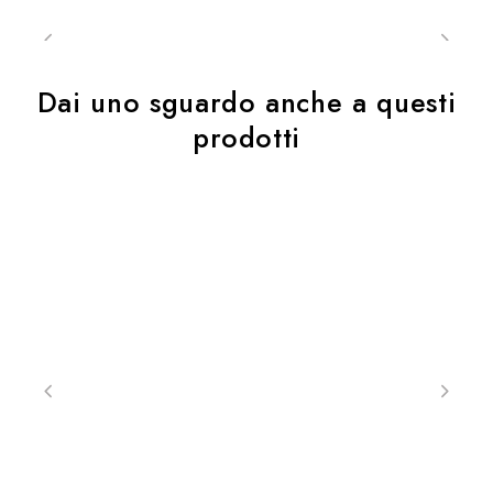
Non perdere l’occasione di uscire in moto con i
guanti da moto Bornite H2O.
Dai uno sguardo anche a questi
CARATTERISTICHE DI COMFORT
prodotti
Adattabilitá
Cinghietta di regolazione sul polso
La cinghietta di regolazione a strappo sul polso
permette una regolazione ottimale e una calzata
perfetta dei guanti. Trova la giusta tensione e il
comfort appropriato ogni volta.