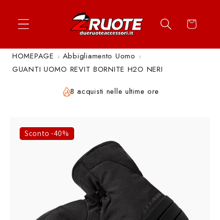
Vai
↵
↵
↵
↵
Apri widget di accessibilità
Vai al contenuto
Vai al menu
Vai al piè di página
direttamente
Carrello
ai contenuti
HOMEPAGE
Abbigliamento Uomo
GUANTI UOMO REVIT BORNITE H2O NERI
8 acquisti nelle ultime ore
Sconto -40%