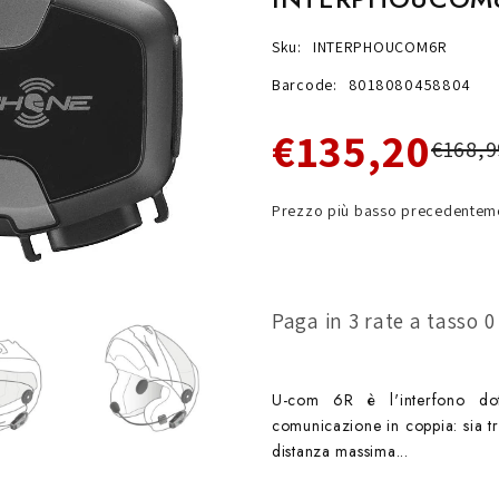
Sku:
INTERPHOUCOM6R
Barcode:
8018080458804
€135,20
€168,9
Prezzo più basso precedenteme
Paga in 3 rate a tasso 
U-com 6R è l'interfono dot
comunicazione in coppia: sia t
distanza massima...