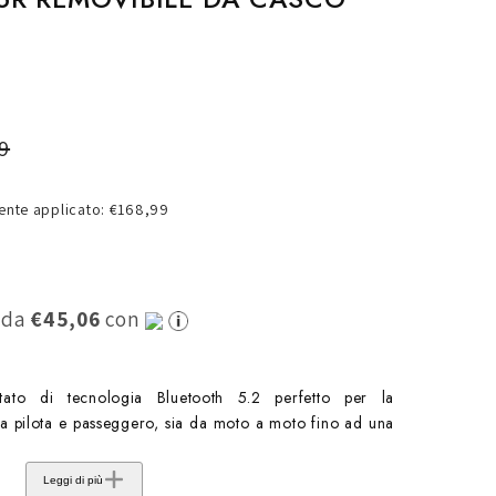
o
g
r
a
f
9
i
nte applicato: €168,99
c
a
0 da
€45,06
con
ato di tecnologia Bluetooth 5.2 perfetto per la
ra pilota e passeggero, sia da moto a moto fino ad una
Leggi di più