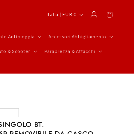
P
Carrello
Accedi
Italia | EUR €
a
e
to Antipioggia
Accessori Abbigliamento
s
to & Scooter
Parabrezza & Attacchi
e
/
A
r
e
a
g
SINGOLO BT.
e
R REMOVIBILE DA CASCO