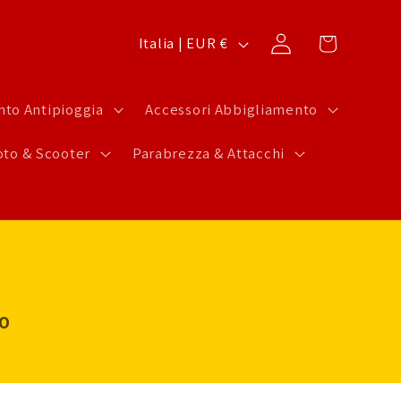
P
Carrello
Accedi
Italia | EUR €
a
e
to Antipioggia
Accessori Abbigliamento
s
to & Scooter
Parabrezza & Attacchi
e
/
A
r
e
a
LO
g
e