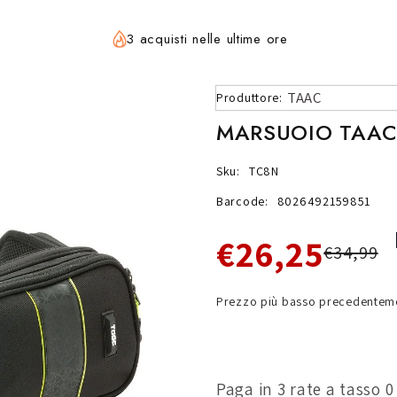
3 acquisti nelle ultime ore
TAAC
Produttore:
MARSUOIO TAAC 
Sku:
TC8N
Barcode:
8026492159851
€26,25
€34,99
Prezzo più basso precedenteme
Paga in 3 rate a tasso 