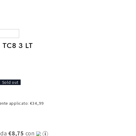
o
g
r
a
f
TC8 3 LT
i
c
a
Sold out
nte applicato: €34,99
0 da
€8,75
con