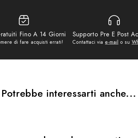
ratuiti Fino A 14 Giorni
Supporto Pre E Post Ac
mere di fare acquisti errati!
Contattaci via
e-mail
o su
Wh
traspirazione e circolazione dell’aria
Potrebbe interessarti anche...