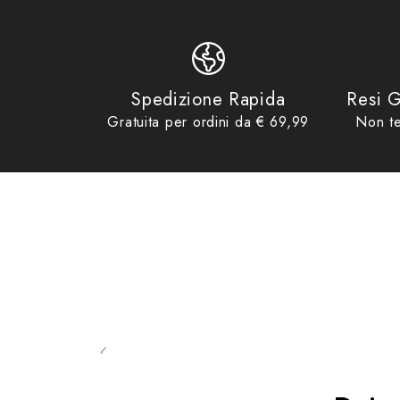
Product tags
Borse
,
TAA
,
TAAC
,
TC8N
Product collections
Borse & Zaini
,
No Gift Card
– Dimensioni: L 70 mm x P 200 mm x H 140 mm
– Tessuto poliestere alta qualità High Poly
Spedizione Rapida
Resi G
Gratuita per ordini da € 69,99
Non te
– Inserti in PU
– Raincover inclusa
– Dorso ergonomico e imbottito in Air Mesh per una migliore 
– Dettagli riflettenti alta visibilità
– Due ampi scomparti frontali
– Pratici scomparti per contenere tutti i tuoi oggetti
– Tasca interna in rete