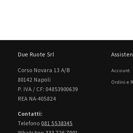
Due Ruote Srl
Assisten
Corso Novara 13 A/B
Account
80142 Napoli
Ordini e 
P. IVA / CF: 04853900639
REA NA-405824
Contatti:
Telefono
081 5538345
WhatsApp
333 726 7001