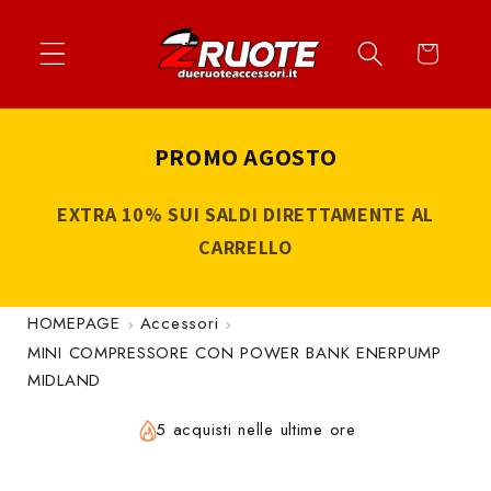
Vai
↵
↵
↵
↵
Apri widget di accessibilità
Vai al contenuto
Vai al menu
Vai al piè di página
direttamente
Carrello
ai contenuti
PROMO AGOSTO
EXTRA 10% SUI SALDI DIRETTAMENTE AL
CARRELLO
HOMEPAGE
Accessori
MINI COMPRESSORE CON POWER BANK ENERPUMP
MIDLAND
5 acquisti nelle ultime ore