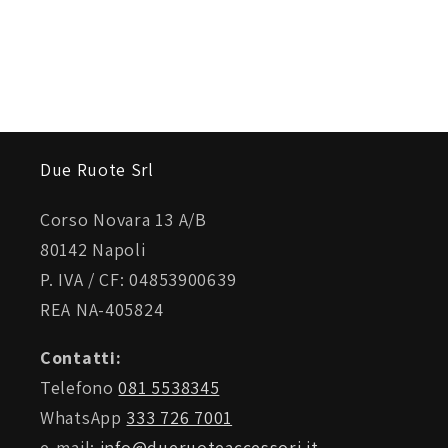
Due Ruote Srl
Corso Novara 13 A/B
80142 Napoli
P. IVA / CF: 04853900639
REA NA-405824
Contatti:
Telefono
081 5538345
WhatsApp
333 726 7001
e-mail:
info@dueruoteaccessori.it