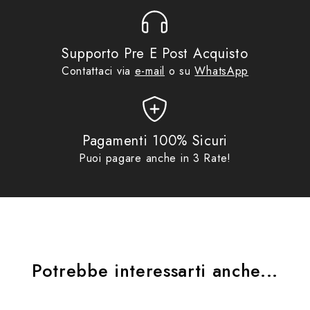
0.1 KG
Supporto Pre E Post Acquisto
STANDARD
Contattaci via
e-mail
o su
WhatsApp
CODICE ARTICOLO:
040382
Pagamenti 100% Sicuri
Puoi pagare anche in 3 Rate!
CODICE EAN:
8718913019249
BARCODE CLEAN:
Potrebbe interessarti anche...
1805202101