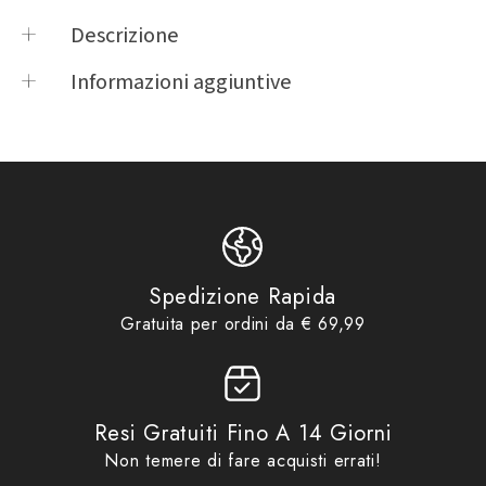
Descrizione
SPECIFICHE DEL PRODOTTO
Informazioni aggiuntive
Product vendor
BOOSTER
INFORMAZIONI SUL PRODOTTO
Product type
Accessori Vari
180 5202 101
,
Accessori Vari
,
MARCA:
Product tags
BOO
,
BOOSTER
Accessori
,
Accessori Vari
,
Idee
BOOSTER
Product collections
regalo fino ad €29,99
,
No Gift
Card
,
Promo
Spedizione Rapida
FUNZIONALITÀ:
Gratuita per ordini da € 69,99
Chiusura con gancio
TECNICAMENTE
Resi Gratuiti Fino A 14 Giorni
Non temere di fare acquisti errati!
PESO: