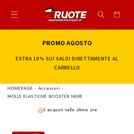
Vai
↵
↵
↵
↵
Apri widget di accessibilità
Vai al contenuto
Vai al menu
Vai al piè di página
direttamente
Carrello
ai contenuti
PROMO AGOSTO
EXTRA 10% SUI SALDI DIRETTAMENTE AL
CARRELLO
HOMEPAGE
Accessori
MOLLE ELASTICHE BOOSTER NERE
3 acquisti nelle ultime ore