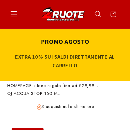
Vai
↵
↵
↵
↵
Apri widget di accessibilità
Vai al contenuto
Vai al menu
Vai al piè di página
direttamente
Carrello
ai contenuti
PROMO AGOSTO
EXTRA 10% SUI SALDI DIRETTAMENTE AL
CARRELLO
HOMEPAGE
Idee regalo fino ad €29,99
OJ ACQUA STOP 150 ML
3 acquisti nelle ultime ore