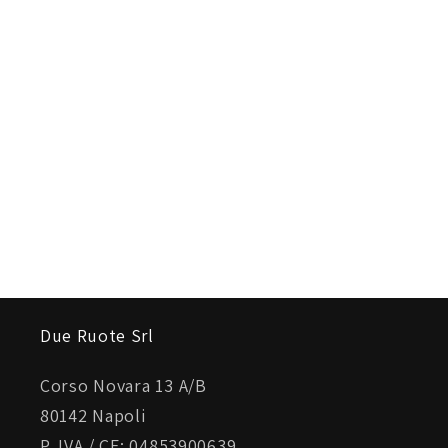
Due Ruote Srl
Corso Novara 13 A/B
80142 Napoli
P. IVA / CF: 04853900639