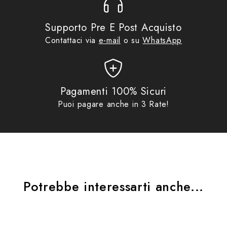
alle varie guarnizioni presenti negli impianti frenanti.
Il suo notevole potere lubrificante favorisce il buon
Supporto Pre E Post Acquisto
funzionamento degli organi meccanici presenti nei
Contattaci via
e-mail
o su
WhatsApp
circuiti idraulici e contribuisce a ridurre l’usura delle
parti mobili. In virtù della sua elevata stabilità
chimica il prodotto è inalterabile anche sotto
l’effetto di sollecitazioni termiche particolarmente
Pagamenti 100% Sicuri
intense.
Puoi pagare anche in 3 Rate!
Potrebbe interessarti anche...