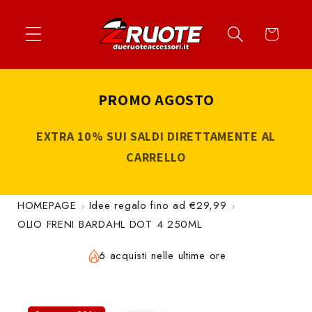
Vai
↵
↵
↵
↵
Apri widget di accessibilità
Vai al contenuto
Vai al menu
Vai al piè di página
direttamente
Carrello
ai contenuti
PROMO AGOSTO
EXTRA 10% SUI SALDI DIRETTAMENTE AL
CARRELLO
HOMEPAGE
Idee regalo fino ad €29,99
OLIO FRENI BARDAHL DOT 4 250ML
6 acquisti nelle ultime ore