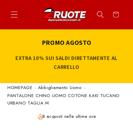
Vai
↵
↵
↵
↵
Apri widget di accessibilità
Vai al contenuto
Vai al menu
Vai al piè di página
direttamente
Carrello
ai contenuti
PROMO AGOSTO
EXTRA 10% SUI SALDI DIRETTAMENTE AL
CARRELLO
HOMEPAGE
Abbigliamento Uomo
PANTALONE CHINO UOMO COTONE KAKI TUCANO
URBANO TAGLIA M
8 acquisti nelle ultime ore