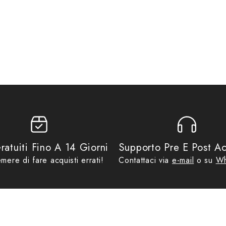
t
,
ES000333GR
,
ESQ
,
ESQUAD
a
,
Abbigliamento Outlet
,
Idee regalo da € 70,00
,
No Gift Card
,
Outlet
,
P
ratuiti Fino A 14 Giorni
Supporto Pre E Post Ac
mere di fare acquisti errati!
Contattaci via
e-mail
o su
Wh