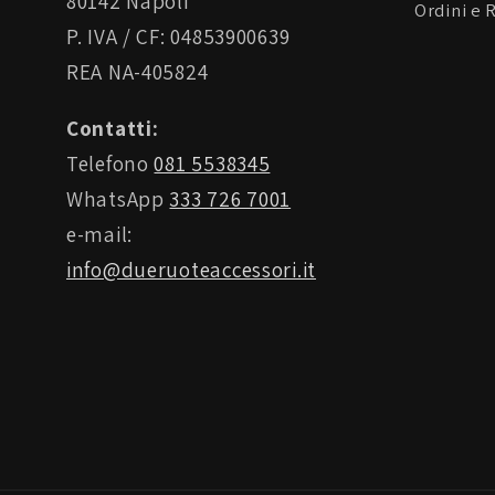
80142 Napoli
Ordini e 
P. IVA / CF: 04853900639
REA NA-405824
Contatti:
Telefono
081 5538345
WhatsApp
333 726 7001
e-mail:
info@dueruoteaccessori.it