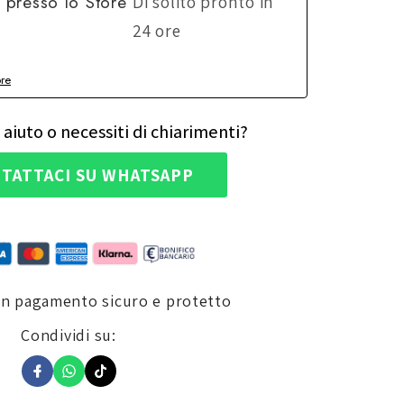
e presso lo
Store
Di solito pronto in
24 ore
ore
 aiuto o necessiti di chiarimenti?
TATTACI SU WHATSAPP
un pagamento sicuro e protetto
Condividi su: