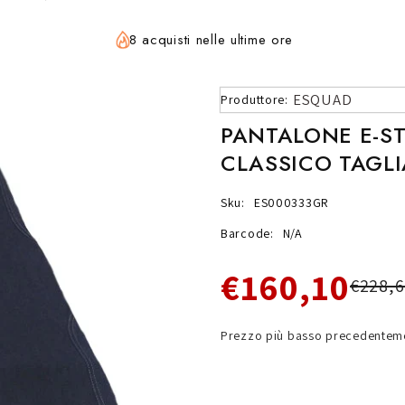
8 acquisti nelle ultime ore
ESQUAD
Produttore:
PANTALONE E-S
CLASSICO TAGLI
Sku:
ES000333GR
Barcode:
N/A
€160,10
€228,6
Prezzo più basso precedenteme