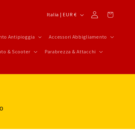
P
Carrello
Accedi
Italia | EUR €
a
e
to Antipioggia
Accessori Abbigliamento
s
to & Scooter
Parabrezza & Attacchi
e
/
A
r
e
a
LO
g
e