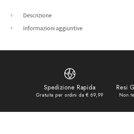
Descrizione
PANTALONE E-STEIN ESQUAD LUNGHEZZA 36 CLASSICO
Informazioni aggiuntive
Product vendor
ESQUAD
Product type
Pantaloni & Jeans Donna
Product tags
Abbigliamento
,
Abbigliamento Outle
Product collections
Abbigliamento
,
Abbigliamento Donn
Spedizione Rapida
Resi G
Gratuita per ordini da € 69,99
Non te