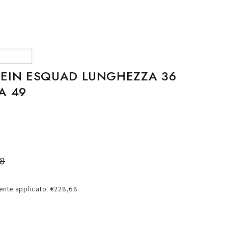
o
g
r
a
f
TEIN ESQUAD LUNGHEZZA 36
i
A 49
c
a
8
nte applicato: €228,68