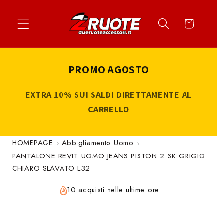
Vai
↵
↵
↵
↵
Apri widget di accessibilità
Vai al contenuto
Vai al menu
Vai al piè di página
direttamente
Carrello
ai contenuti
PROMO AGOSTO
EXTRA 10% SUI SALDI DIRETTAMENTE AL
CARRELLO
HOMEPAGE
Abbigliamento Uomo
PANTALONE REVIT UOMO JEANS PISTON 2 SK GRIGIO
CHIARO SLAVATO L32
10 acquisti nelle ultime ore