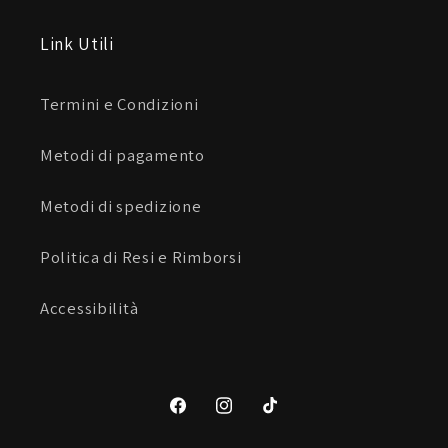
Link Utili
Elasticizzati sul cavallo
Termini e Condizioni
Metodi di pagamento
Elasticizzati sulle ginocchia
Metodi di spedizione
REGOLAZIONE TERMICA
Politica di Resi e Rimborsi
Ventilazione
Accessibilità
Perforazione sulle cosce
Facebook
Instagram
TikTok