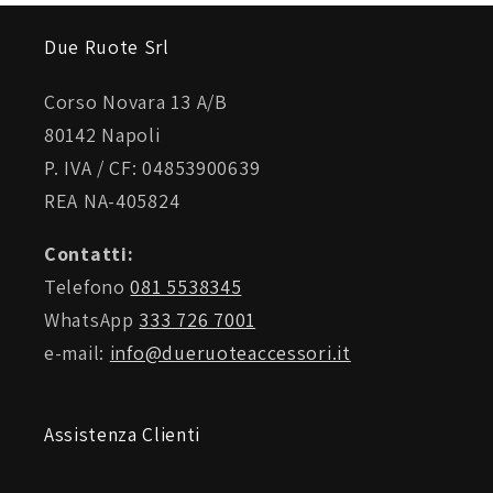
Due Ruote Srl
Tasca a taglio sul fianco
Corso Novara 13 A/B
80142 Napoli
P. IVA / CF: 04853900639
REA NA-405824
Fodera
Contatti:
Telefono
081 5538345
WhatsApp
333 726 7001
Fodera in rete COOLMAX®
e-mail:
info@dueruoteaccessori.it
Assistenza Clienti