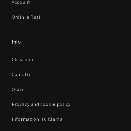
Account
Caratteristiche
Ordini e Resi
Area grip sulla seduta
Info
L’area grip sulla seduta ti permette di rimanere in
controllo in tutte le condizioni meteorologiche così
Chi siamo
non scivolerai sulla sella in nessuna situazione. Una
caratteristica chiave per qualsiasi motociclista,
Contatti
anche i passeggeri apprezzeranno questo livello
extra di prestazioni.
Orari
Provacy and cookie policy
Informazioni su Klarna
Polpacci elasticizzati