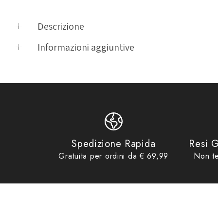
Descrizione
Il leggins Carbon Underwear protegge tutta la gamba dell'atlet
Informazioni aggiuntive
resistente, per un maggiore sostegno durante l'attività sport
Product vendor
SIX
Product type
Intimo Termico Uomo
Product tags
Intimo Termico Uomo
,
PNX-3XL-4X
Product collections
Abbigliamento Uomo
,
Idee regalo fi
Spedizione Rapida
Resi G
Gratuita per ordini da € 69,99
Non te