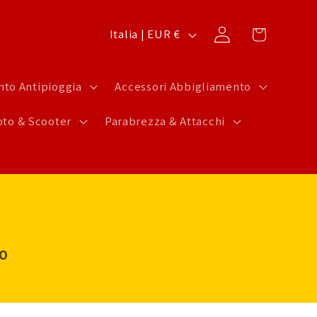
P
Carrello
Accedi
Italia | EUR €
a
e
to Antipioggia
Accessori Abbigliamento
s
to & Scooter
Parabrezza & Attacchi
e
/
A
r
e
a
LO
g
e