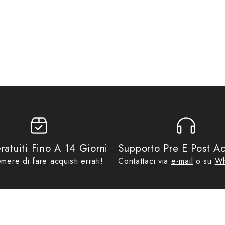
a; inguine, cosce e polpacci resteranno asciutti e alla temperatura ottim
iva. Prodotto intimo da utilizzare sotto un altro indumento; indicato anch
L
,
SIX
no ad €69,99
,
Intimo Termico Uomo
,
No Gift Card
,
Promo
ratuiti Fino A 14 Giorni
Supporto Pre E Post Ac
mere di fare acquisti errati!
Contattaci via
e-mail
o su
Wh