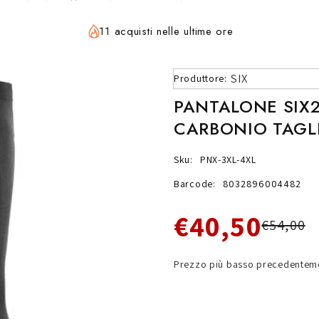
11 acquisti nelle ultime ore
SIX
Produttore:
PANTALONE SIX
CARBONIO TAGLI
Sku:
PNX-3XL-4XL
Barcode:
8032896004482
€40,50
€54,00
Prezzo più basso precedenteme