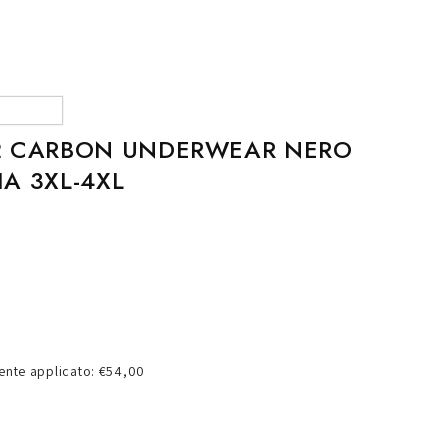
o
g
r
a
f
2 CARBON UNDERWEAR NERO
i
A 3XL-4XL
c
a
nte applicato: €54,00