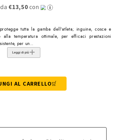
0 da
€13,50
con
rotegge tutta la gamba dell'atleta; inguine, cosce e
e alla temperatura ottimale, per efficaci prestazioni
sistente, per un...
Leggi di più
UNGI AL CARRELLO