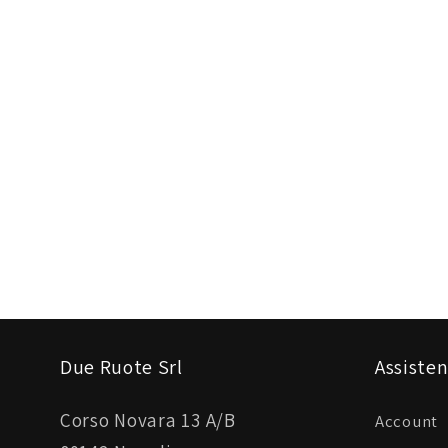
Due Ruote Srl
Assisten
Corso Novara 13 A/B
Account