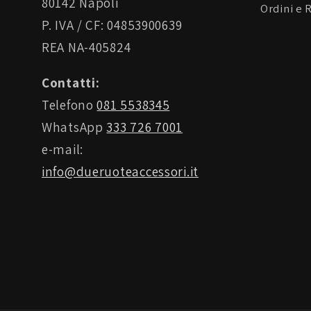
80142 Napoli
Ordini e 
P. IVA / CF: 04853900639
REA NA-405824
Contatti:
Telefono
081 5538345
WhatsApp
333 726 7001
e-mail:
info@dueruoteaccessori.it