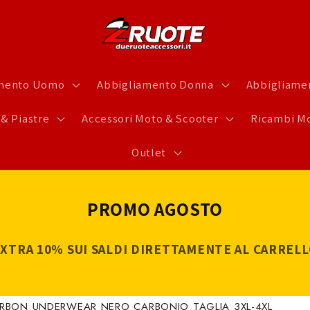
amento Uomo
Abbigliamento Donna
Abbigliamen
 & Piastre
Accessori Moto & Scooter
Ricambi Mo
Outlet
PROMO AGOSTO
XTRA 10% SUI SALDI DIRETTAMENTE AL CARREL
ARBON UNDERWEAR NERO CARBONIO TAGLIA 3XL-4XL