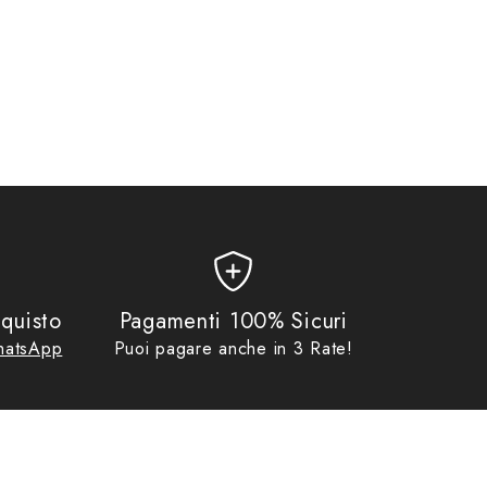
ale, per efficaci prestazioni muscolari. Elastico in vita più
e per utilizzo running, sport invernali o indoor.
quisto
Pagamenti 100% Sicuri
atsApp
Puoi pagare anche in 3 Rate!