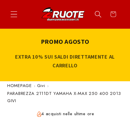
Vai
↵
↵
↵
↵
Apri widget di accessibilità
Vai al contenuto
Vai al menu
Vai al piè di página
direttamente
Carrello
ai contenuti
PROMO AGOSTO
EXTRA 10% SUI SALDI DIRETTAMENTE AL
CARRELLO
HOMEPAGE
Givi
PARABREZZA 2111DT YAMAHA X-MAX 250 400 2013
GIVI
4 acquisti nelle ultime ore