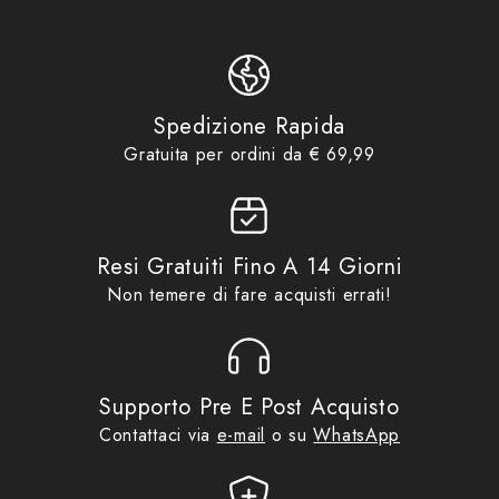
18157
,
Accessori Vari
,
QUA
,
Product tags
QUATTROERRE
Accessori
,
Accessori Vari
,
Idee
Product collections
regalo fino ad €29,99
,
No Gift
Card
,
Promo
Spedizione Rapida
Gratuita per ordini da € 69,99
Resi Gratuiti Fino A 14 Giorni
Non temere di fare acquisti errati!
Supporto Pre E Post Acquisto
Contattaci via
e-mail
o su
WhatsApp