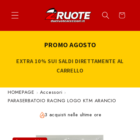
Vai
↵
↵
↵
↵
Apri widget di accessibilità
Vai al contenuto
Vai al menu
Vai al piè di página
direttamente
Carrello
ai contenuti
PROMO AGOSTO
EXTRA 10% SUI SALDI DIRETTAMENTE AL
CARRELLO
HOMEPAGE
Accessori
PARASERBATOIO RACING LOGO KTM ARANCIO
3 acquisti nelle ultime ore