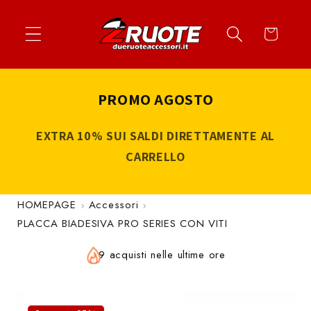
Vai
↵
↵
↵
↵
Apri widget di accessibilità
Vai al contenuto
Vai al menu
Vai al piè di página
direttamente
Carrello
ai contenuti
PROMO AGOSTO
EXTRA 10% SUI SALDI DIRETTAMENTE AL
CARRELLO
HOMEPAGE
Accessori
PLACCA BIADESIVA PRO SERIES CON VITI
9 acquisti nelle ultime ore