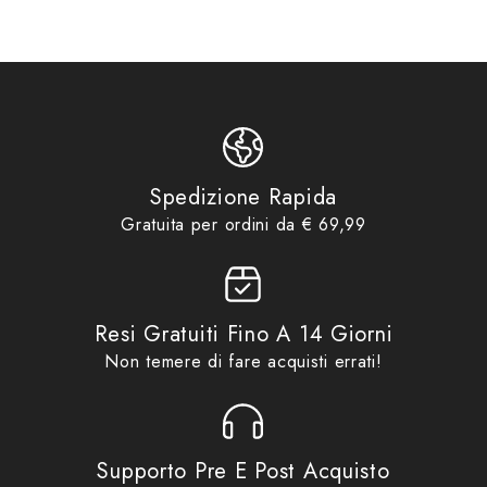
casco
Product vendor
MIDLAND
Product type
Accessori Vari
Accessori Vari
,
C1448
,
MID
,
Product tags
MIDLAND
Accessori
,
Accessori Vari
,
Idee
Product collections
regalo fino ad €29,99
,
Midland
,
No Gift Card
,
Promo
Spedizione Rapida
Gratuita per ordini da € 69,99
Resi Gratuiti Fino A 14 Giorni
Non temere di fare acquisti errati!
Supporto Pre E Post Acquisto