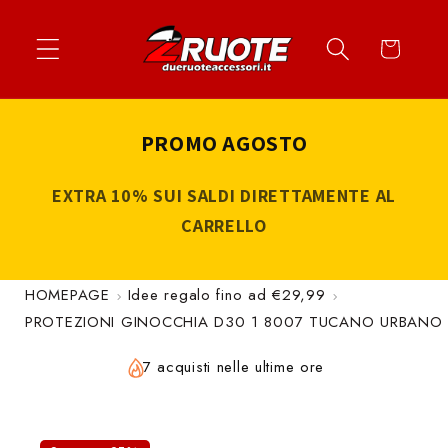
Vai
↵
↵
↵
↵
Apri widget di accessibilità
Vai al contenuto
Vai al menu
Vai al piè di página
direttamente
Carrello
ai contenuti
PROMO AGOSTO
EXTRA 10% SUI SALDI DIRETTAMENTE AL
CARRELLO
HOMEPAGE
Idee regalo fino ad €29,99
PROTEZIONI GINOCCHIA D30 1 8007 TUCANO URBANO
7 acquisti nelle ultime ore