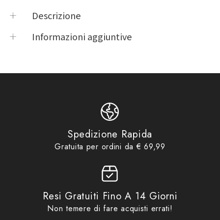
Descrizione
DESCRIZIONECoppia di protezioni ginocchia CE
Informazioni aggiuntive
prEN 1621-1:2011 – Livello 1 (protezione
Product vendor
Tucano Urbano
standard)DESCRIZIONE TECNICA- Coppia di
Product type
Protezioni & Paraschiena
protezioni ginocchia CE prEN 1621-1:2011 – Livello 1
8007
,
Protezioni &
(protezione standard) M348- D3OTM: materiale
Product tags
Paraschiena
,
TU1
,
Tucano
morbido e confortevole durante M348l’uso,
Urbano
sottoposto a impatto, si irrigidisce assorbendo l’urto
Idee regalo fino ad €29,99
,
No
a protezione dell’utilizzatoreCOMPOSIZIONE100%
Product collections
Gift Card
,
Promo
,
Protezioni &
Spedizione Rapida
Poliuretano
Paraschiena
,
Tucano Urbano
Gratuita per ordini da € 69,99
Resi Gratuiti Fino A 14 Giorni
Non temere di fare acquisti errati!