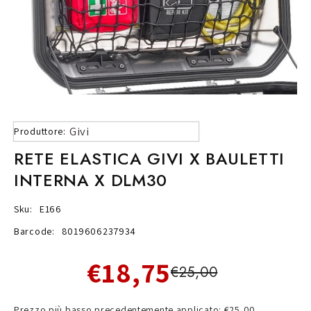
Givi
Produttore:
RETE ELASTICA GIVI X BAULETTI
INTERNA X DLM30
Sku:
E166
Barcode:
8019606237934
€18,75
€25,00
Prezzo più basso precedentemente applicato: €25,00