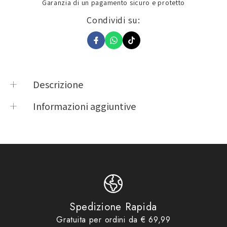
Garanzia di un pagamento sicuro e protetto
Condividi su:
Descrizione
Rete Elastica Porta Oggetti per valigie Givi Trekker
Informazioni aggiuntive
Dolomiti DLM30 / DLM46
Product vendor
Givi
Product type
Accessori Ricambi Bauletti
Accessori Ricambi Bauletti
,
Product tags
E166
,
Givi
,
GV
Accessori
,
Accessori Ricambi
Bauletti
,
Givi
,
Idee regalo fino
Product collections
ad €29,99
,
No Gift Card
,
Spedizione Rapida
Promo
Gratuita per ordini da € 69,99