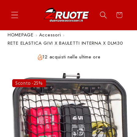
Vai
↵
↵
↵
↵
Apri widget di accessibilità
Vai al contenuto
Vai al menu
Vai al piè di página
direttamente
Carrello
ai contenuti
HOMEPAGE
Accessori
RETE ELASTICA GIVI X BAULETTI INTERNA X DLM30
12 acquisti nelle ultime ore
Sconto -25%