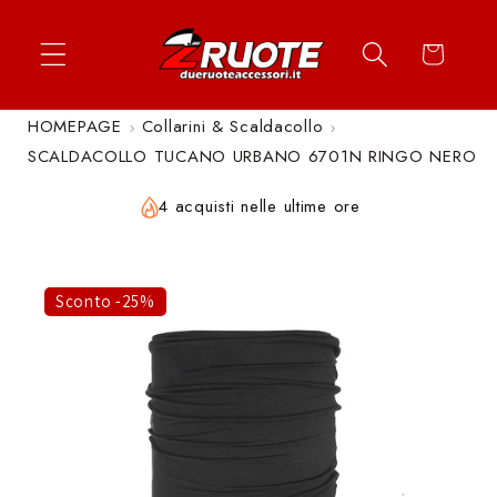
Vai
↵
↵
↵
↵
Apri widget di accessibilità
Vai al contenuto
Vai al menu
Vai al piè di página
direttamente
Carrello
ai contenuti
HOMEPAGE
Collarini & Scaldacollo
SCALDACOLLO TUCANO URBANO 6701N RINGO NERO
4 acquisti nelle ultime ore
Sconto -25%