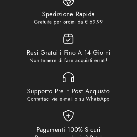
Product collections
regalo fino ad €29,99
,
No Gift
Card
,
Promo
,
Tucano Urbano
Spedizione Rapida
- 4 modalità d'uso: 1. sottocasco; 2. cappello; 3.
Gratuita per ordini da € 69,99
bandana; 4. collo
Resi Gratuiti Fino A 14 Giorni
Non temere di fare acquisti errati!
Supporto Pre E Post Acquisto
Contattaci via
e-mail
o su
WhatsApp
Pagamenti 100% Sicuri