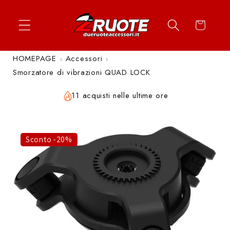
Vai
↵
↵
↵
↵
Apri widget di accessibilità
Vai al contenuto
Vai al menu
Vai al piè di página
direttamente
Carrello
ai contenuti
HOMEPAGE
Accessori
Smorzatore di vibrazioni QUAD LOCK
11 acquisti nelle ultime ore
Sconto -20%