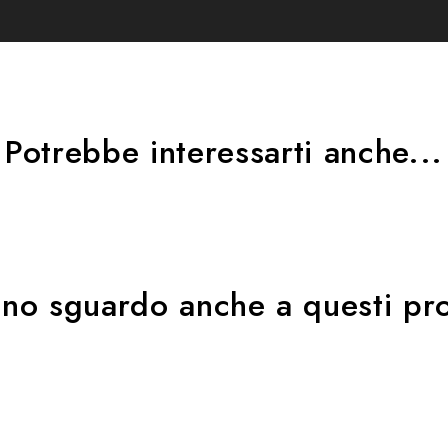
 di queste vibrazioni grazie all'inserto in elastomero appositamente svil
on il modulo antivibrazioni e montare lo smartphone direttamente sul modu
rne regolare l'orientamento a proprio piacimento.
Potrebbe interessarti anche...
uno sguardo anche a questi pro