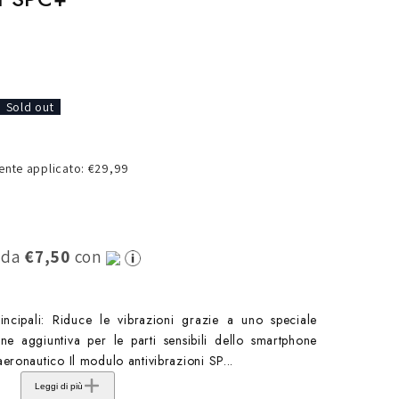
o
g
r
a
Sold out
f
i
nte applicato: €29,99
c
a
0 da
€7,50
con
rincipali: Riduce le vibrazioni grazie a uno speciale
ne aggiuntiva per le parti sensibili dello smartphone
ronautico Il modulo antivibrazioni SP...
Leggi di più