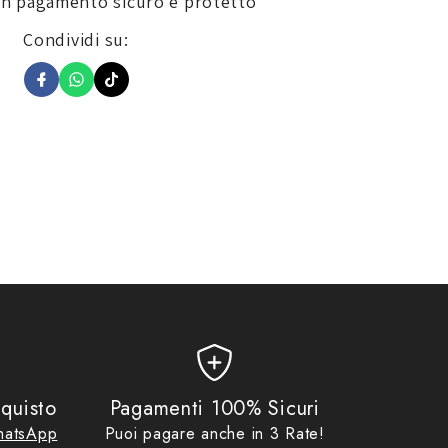
un pagamento sicuro e protetto
Condividi su:
quisto
Pagamenti 100% Sicuri
atsApp
Puoi pagare anche in 3 Rate!
ti sono costituiti da componenti sensibili che potrebbero essere