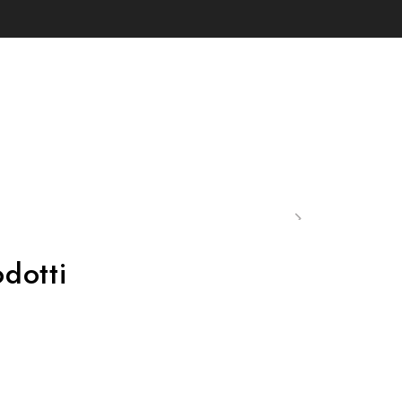
uppato.
lo antivibrazioni con una rotazione di 90° in senso orario. Il
dotti