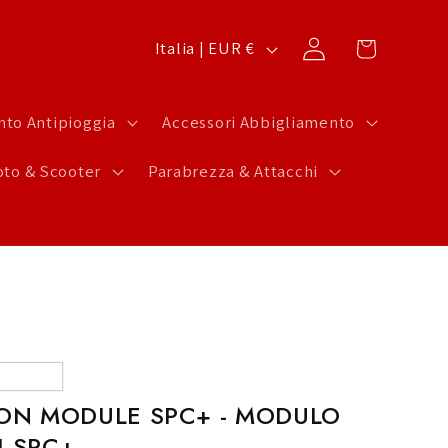
P
Carrello
Accedi
Italia | EUR €
a
e
to Antipioggia
Accessori Abbigliamento
s
to & Scooter
Parabrezza & Attacchi
e
/
A
r
e
a
g
ION MODULE SPC+ - MODULO
e
I SPC+