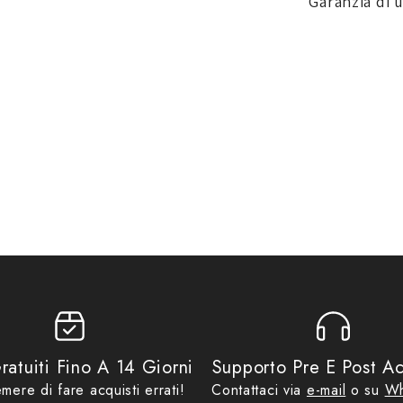
Garanzia di 
mero
SP CONNECT
,
SPC
e
ratuiti Fino A 14 Giorni
Supporto Pre E Post Ac
mere di fare acquisti errati!
Contattaci via
e-mail
o su
Wh
ovativa alle nuove generazioni di smartphone, sempre più sensibili. Ques