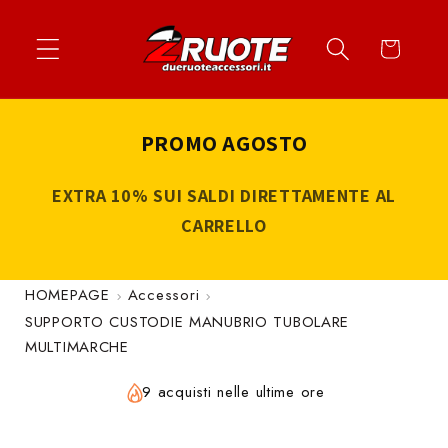
Vai
↵
↵
↵
↵
Apri widget di accessibilità
Vai al contenuto
Vai al menu
Vai al piè di página
direttamente
Carrello
ai contenuti
PROMO AGOSTO
EXTRA 10% SUI SALDI DIRETTAMENTE AL
CARRELLO
HOMEPAGE
Accessori
SUPPORTO CUSTODIE MANUBRIO TUBOLARE
MULTIMARCHE
9 acquisti nelle ultime ore