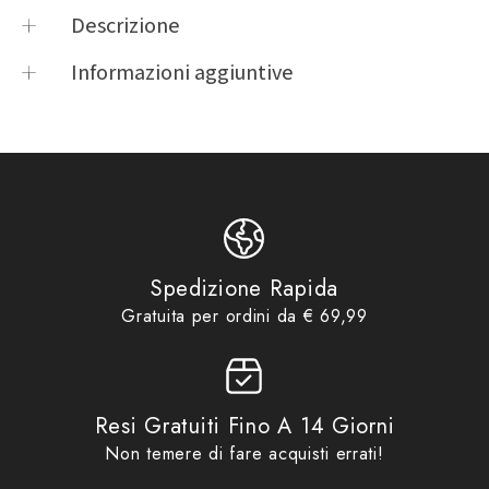
Descrizione
Supporto per manubri tubolari da 14 a 30 mm di
Informazioni aggiuntive
diametro
Product vendor
CELLULAR LINE
Product type
Custodie Smartphone
Sistema di aggancio/sgancio rapido
CEL
,
CELLULAR LINE
,
Custodie
Product tags
Smartphone
,
SMU
Rotazione del supporto a 360°
Accessori
,
Custodie
Smartphone
,
Idee regalo fino
Product collections
ad €29,99
,
No Gift Card
,
Spedizione Rapida
Promo
Gratuita per ordini da € 69,99
Resi Gratuiti Fino A 14 Giorni
Non temere di fare acquisti errati!