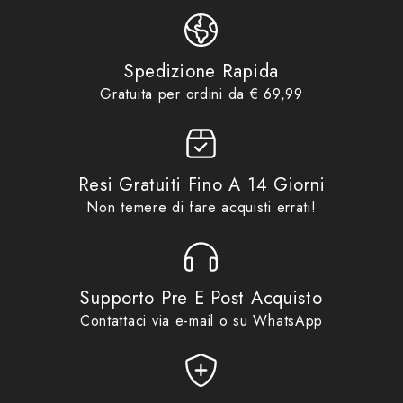
smartphone, per un maggiore controllo. Moto Crab
Accessori
,
Idee regalo fino ad
include un supporto orientabile per manubri con
Product collections
€69,99
,
No Gift Card
diametro compreso tra i 16 e i 30 mm.
Spedizione Rapida
Gratuita per ordini da € 69,99
Contenuto confezione: adattatore diametro 12mm,
22mm e 25mm. Elastico di sicuezza. Staffa snodata
In alluminio PA66 e GF
Resi Gratuiti Fino A 14 Giorni
Non temere di fare acquisti errati!
Larghezza dispositivo: da 60 a 88 mm
Per dispositivi da 3,5'' a 7''
Supporto Pre E Post Acquisto
Spider: sistema aggancio in silicone
Contattaci via
e-mail
o su
WhatsApp
Utilizzabile anche con smartphone dotato di cover