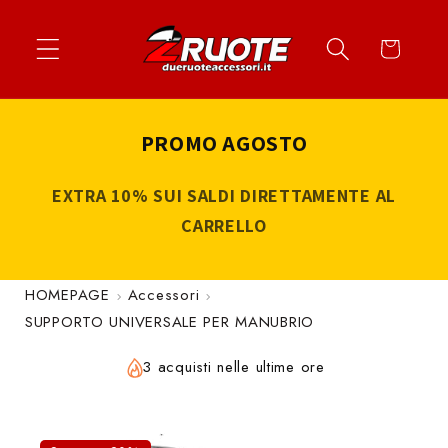
Vai
↵
↵
↵
↵
Apri widget di accessibilità
Vai al contenuto
Vai al menu
Vai al piè di página
direttamente
Carrello
ai contenuti
PROMO AGOSTO
EXTRA 10% SUI SALDI DIRETTAMENTE AL
CARRELLO
HOMEPAGE
Accessori
SUPPORTO UNIVERSALE PER MANUBRIO
3 acquisti nelle ultime ore