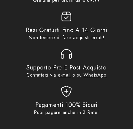
Gratuita per ordini da € 69,99
bidirezionale e cursori maggiorati per una facile
presa anche con i guanti indossati.
2 pratiche tasche laterali con bordo elastico ideali
Resi Gratuiti Fino A 14 Giorni
come portabottiglie o per contenere oggetti da
Non temere di fare acquisti errati!
tenere a portata di mano.
Pannello posteriore imbottito, design ergonomico
con canali di ventilazione che permettono una ideale
Supporto Pre E Post Acquisto
circolazione d’aria anti sudore
Contattaci via
e-mail
o su
WhatsApp
Spallacci imbottiti regolabili rivestiti in mesh per
aumentare traspirabilità e comfort.
Pagamenti 100% Sicuri
Dotato di comoda maniglia imbottita per il trasporto
Puoi pagare anche in 3 Rate!
MATERIALI