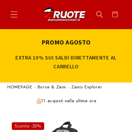
Vai
↵
↵
↵
↵
Apri widget di accessibilità
Vai al contenuto
Vai al menu
Vai al piè di página
direttamente
Carrello
ai contenuti
PROMO AGOSTO
EXTRA 10% SUI SALDI DIRETTAMENTE AL
CARRELLO
HOMEPAGE
Borse & Zaini
Zaino Explorer
11 acquisti nelle ultime ore
Sconto -30%