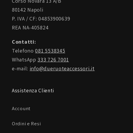
Corso Novara 13 A/B
80142 Napoli
P. IVA / CF: 04853900639
REA NA-405824
Contatti:
Telefono
081 5538345
WhatsApp
333 726 7001
e-mail:
info@dueruoteaccessori.it
Assistenza Clienti
Account
Ordini e Resi