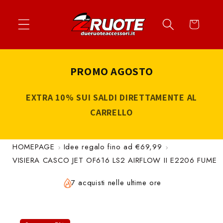
Vai
↵
↵
↵
↵
Apri widget di accessibilità
Vai al contenuto
Vai al menu
Vai al piè di página
direttamente
Carrello
ai contenuti
PROMO AGOSTO
EXTRA 10% SUI SALDI DIRETTAMENTE AL
CARRELLO
HOMEPAGE
Idee regalo fino ad €69,99
VISIERA CASCO JET OF616 LS2 AIRFLOW II E2206 FUME
7 acquisti nelle ultime ore