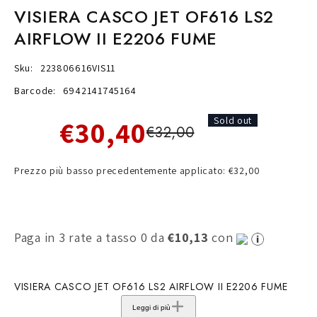
VISIERA CASCO JET OF616 LS2
AIRFLOW II E2206 FUME
Sku:
223806616VIS11
Barcode:
6942141745164
€30,40
Sold out
€32,00
Prezzo più basso precedentemente applicato: €32,00
Paga in 3 rate a tasso 0 da
€10,13
con
VISIERA CASCO JET OF616 LS2 AIRFLOW II E2206 FUME
Leggi di più