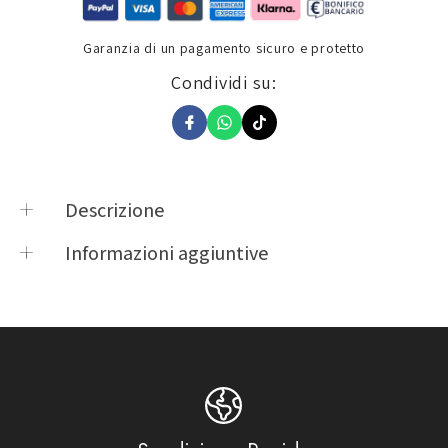
Garanzia di un pagamento sicuro e protetto
Condividi su:
Descrizione
VISIERA CASCO JET OF616 LS2 AIRFLOW II E2206
Informazioni aggiuntive
FUME
Product vendor
CASCHI LS2
Product type
Visiere & Ricambi
223806616VIS11
,
CASCHI LS2
,
Product tags
LS21
,
Visiere & Ricambi
Idee regalo fino ad €69,99
,
No
Product collections
Gift Card